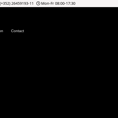
(+352) 26459193-11
Mon-Fr 08:00-17:30
on
Contact