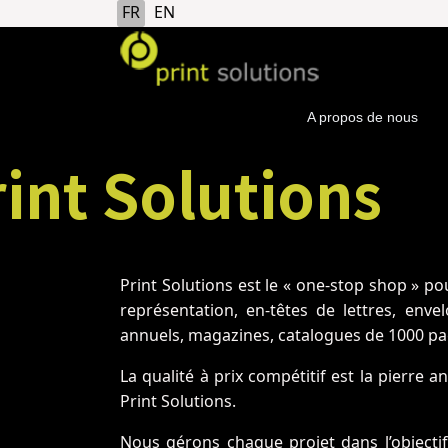
Sélectionnez votre langue
FR
EN
A propos de nous
int Solutions
Print Solutions est le « one-stop shop » p
représentation, en-têtes de lettres, enve
annuels, magazines, catalogues de 1000 pa
La qualité à prix compétitif est la pierre 
Print Solutions.
Nous gérons chaque projet dans l’objectif 